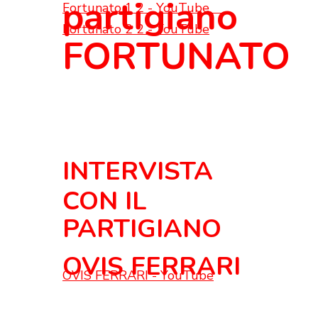
partigiano
Fortunato 1 2 - YouTube
Fortunato 2 2 - YouTube
FORTUNATO
INTERVISTA
CON IL
PARTIGIANO
OVIS FERRARI
OVIS FERRARI - YouTube