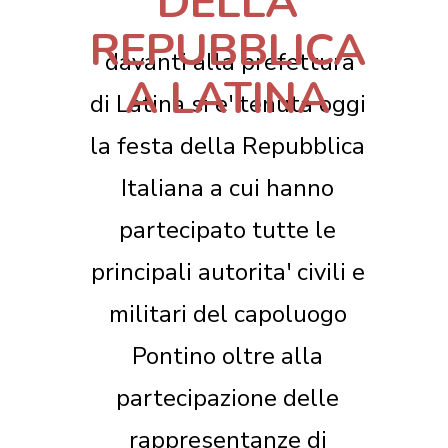
DELLA
REPUBBLICA
davanti alla prefettura
A LATINA
di Latina si e' tenuta oggi
la festa della Repubblica
Italiana a cui hanno
partecipato tutte le
principali autorita' civili e
militari del capoluogo
Pontino oltre alla
partecipazione delle
rappresentanze di